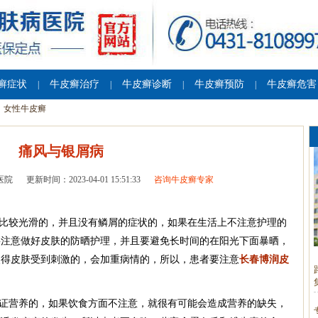
癣症状
牛皮癣治疗
牛皮癣诊断
牛皮癣预防
牛皮癣危害
|
|
|
|
女性牛皮癣
痛风与银屑病
医院
更新时间：2023-04-01 15:51:33
咨询牛皮癣专家
是比较光滑的，并且没有鳞屑的症状的，如果在生活上不注意护理的
要注意做好皮肤的防晒护理，并且要避免长时间的在阳光下面暴晒，
使得皮肤受到刺激的，会加重病情的，所以，患者要注意
长春博润皮
保证营养的，如果饮食方面不注意，就很有可能会造成营养的缺失，