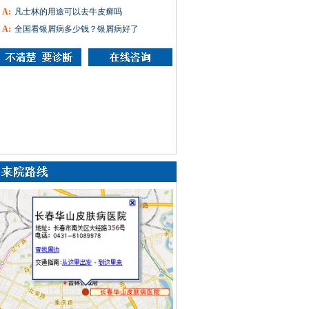
A:
凡士林的用途可以去牛皮癣吗
A:
全国看银屑病多少钱？银屑病好了