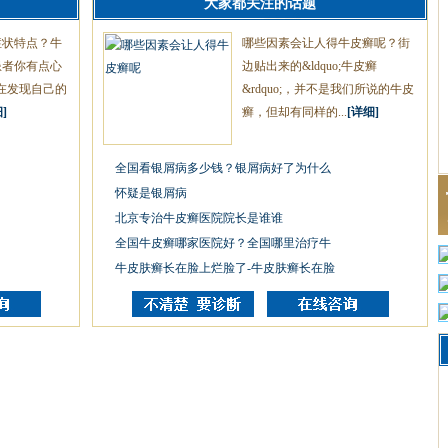
大家都关注的话题
症状特点？牛
哪些因素会让人得牛皮癣呢？街
患者你有点心
边贴出来的&ldquo;牛皮癣
在发现自己的
&rdquo;，并不是我们所说的牛皮
]
癣，但却有同样的...
[详细]
全国看银屑病多少钱？银屑病好了为什么
怀疑是银屑病
北京专治牛皮癣医院院长是谁谁
全国牛皮癣哪家医院好？全国哪里治疗牛
牛皮肤癣长在脸上烂脸了-牛皮肤癣长在脸