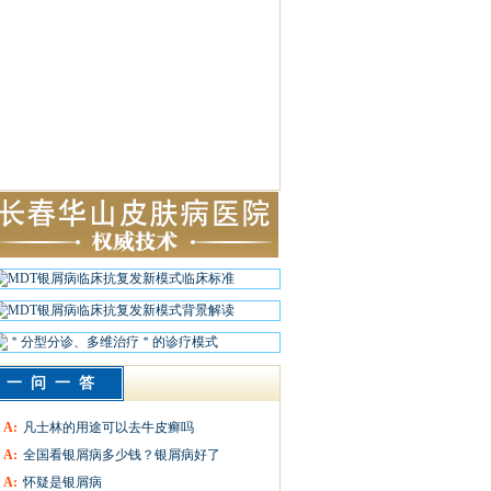
一问一答
A:
凡士林的用途可以去牛皮癣吗
A:
全国看银屑病多少钱？银屑病好了
A:
怀疑是银屑病