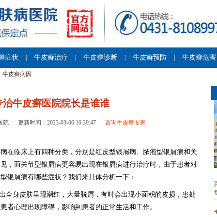
癣症状
牛皮癣治疗
牛皮癣诊断
牛皮癣预防
牛皮癣危害
|
|
|
|
牛皮癣病因
专治牛皮癣医院院长是谁谁
医院
更新时间：2023-03-06 10:39:47
咨询牛皮癣专家
屑病在临床上有四种分类，分别是红皮型银屑病、脓疱型银屑病和关
常见，而关节型银屑病更容易出现在银屑病进行治疗时，由于患者对
皮型银屑病有哪些症状？我们来具体分析一下：
现出全身皮肤呈现潮红，大量脱屑，有时会出现小面积的皮损，患处
致患者心理出现障碍，影响到患者的正常生活和工作。