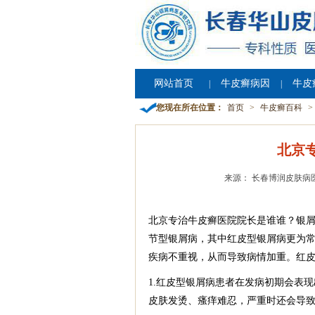
网站首页
牛皮癣病因
牛皮
|
|
您现在所在位置：
首页
>
牛皮癣百科
>
北京
来源： 长春博润皮肤病
北京专治牛皮癣医院院长是谁谁？银
节型银屑病，其中红皮型银屑病更为
疾病不重视，从而导致病情加重。红
1.红皮型银屑病患者在发病初期会表
皮肤发烫、瘙痒难忍，严重时还会导