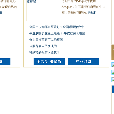
患者你有点心
边贴出来的&ldquo;牛皮癣
在发现自己的
&rdquo;，并不是我们所说的牛皮
]
癣，但却有同样的...
[详细]
全国牛皮癣哪家医院好？全国哪里治疗牛
牛皮肤癣长在脸上烂脸了-牛皮肤癣长在脸
奇力康抑菌霜可以治癣吗
皮肤藓会自己变淡的
特别轻的银屑病痊愈了