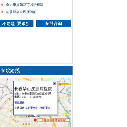
A:
奇力康抑菌霜可以治癣吗
A:
皮肤藓会自己变淡的