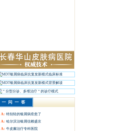
一问一答
A:
特别轻的银屑病痊愈了
A:
哈尔滨治银屑信赖盛京
A:
牛皮廨治疗专科医院