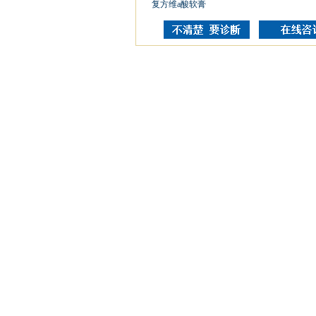
复方维a酸软膏