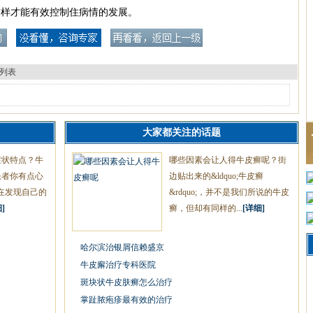
这样才能有效控制住病情的发展。
列表
大家都关注的话题
症状特点？牛
哪些因素会让人得牛皮癣呢？街
患者你有点心
边贴出来的&ldquo;牛皮癣
在发现自己的
&rdquo;，并不是我们所说的牛皮
]
癣，但却有同样的...
[详细]
哈尔滨治银屑信赖盛京
牛皮廨治疗专科医院
斑块状牛皮肤癣怎么治疗
掌趾脓疱疹最有效的治疗