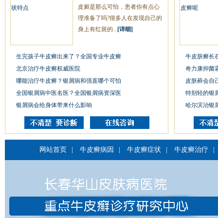
皮廯是那么可怕，患者你有点心
理准备了吗?很多人在发现自己的
身上有红斑的...
[详细]
生完孩子牛皮癣出来了？全国专业牛皮癣
牛皮肤癣长
北京治疗牛皮癣权威医院
奇力康抑菌
哪能治疗牛皮癣？银屑病和强直哪个可怕
皮肤藓会自
全国银屑病中医名医？全国银屑病资深医
特别轻的银
银屑病会给身体带来什么影响
哈尔滨治银
网站首页
|
牛皮癣病因
|
牛皮癣症状
|
牛皮癣治疗
|