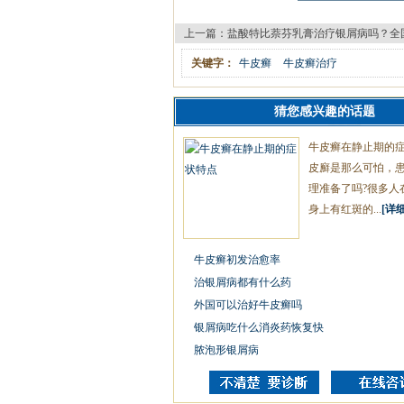
上一篇：
盐酸特比萘芬乳膏治疗银屑病吗？全
关键字：
牛皮癣
牛皮癣治疗
猜您感兴趣的话题
牛皮癣在静止期的
皮廯是那么可怕，
理准备了吗?很多人
身上有红斑的...
[详细
牛皮癣初发治愈率
治银屑病都有什么药
外国可以治好牛皮癣吗
银屑病吃什么消炎药恢复快
脓泡形银屑病