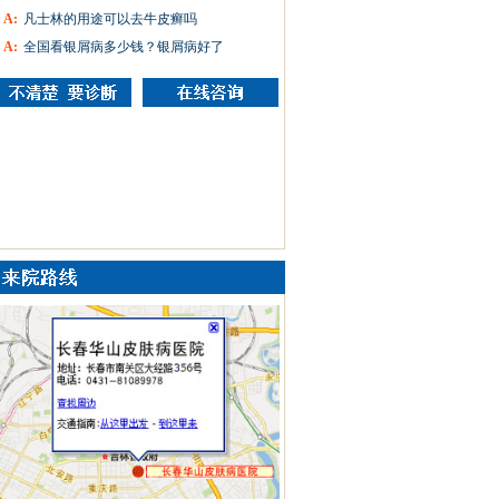
A:
凡士林的用途可以去牛皮癣吗
A:
全国看银屑病多少钱？银屑病好了