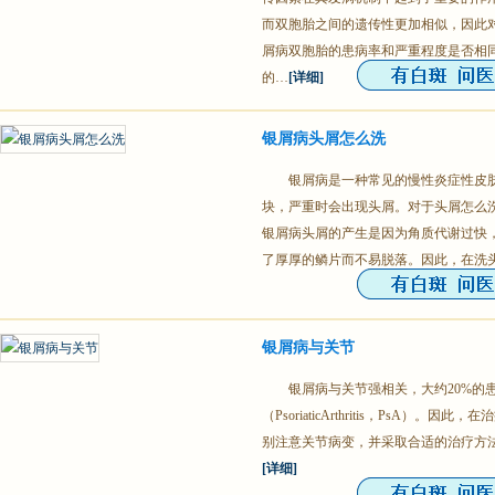
而双胞胎之间的遗传性更加相似，因此对
屑病双胞胎的患病率和严重程度是否相
的…
[详细]
银屑病头屑怎么洗
银屑病是一种常见的慢性炎症性皮
块，严重时会出现头屑。对于头屑怎么
银屑病头屑的产生是因为角质代谢过快
了厚厚的鳞片而不易脱落。因此，在洗
银屑病与关节
银屑病与关节强相关，大约20%的
（PsoriaticArthritis，PsA
别注意关节病变，并采取合适的治疗方
[详细]