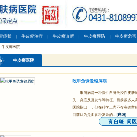
癣症状
牛皮癣治疗
牛皮癣诊断
牛皮癣预防
牛皮癣危害
|
|
|
|
牛皮癣医院
牛皮癣医院
吃甲鱼诱发银屑病
银屑病是一种慢性自身免疫性皮肤
失、炎症反复发作等特征。目前很多人
医院指出，，但在科学上尚不存在确凿
目前认为是由多种复杂的…
[详细]