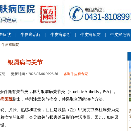
癣症状
牛皮癣治疗
牛皮癣诊断
牛皮癣预防
牛皮癣危害
|
|
|
|
牛皮癣医院
银屑病与关节
医院
更新时间：2026-05-06 09:26:56
咨询牛皮癣专家
关节炎，称为银屑病关节炎（Psoriatic Arthritis，PsA）。
屑病医院
指出，特别注意关节病变，并采取合适的治疗方法。
僵硬、肿胀、热感和红斑，往往是以指（趾）甲病变或脊柱病变为先
随着病情的加重，会导致关节损害以及影响生活质量。因此，如何及
关键。