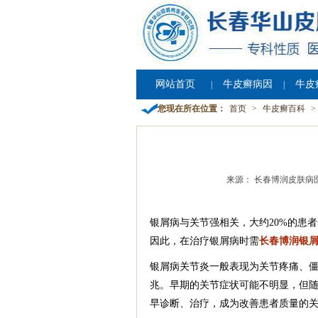
网站首页
牛皮癣病因
牛皮
|
|
您现在所在位置：
首页
>
牛皮癣百科
>
来源： 长春博润皮肤病
银屑病与关节强相关，大约20%的患者会伴随有
因此，在治疗银屑病时需
长春博润银
银屑病关节炎一般表现为关节疼痛、
兆。早期的关节症状可能不明显，但
早诊断、治疗，成为改善患者质量的