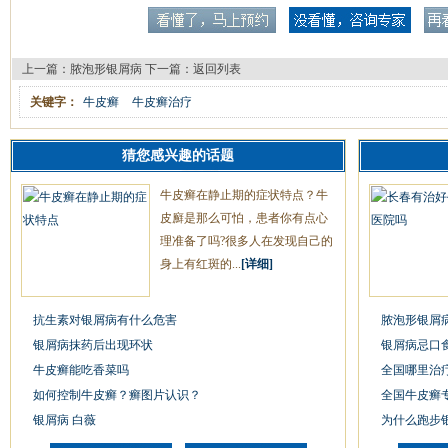
上一篇：
脓泡形银屑病
下一篇：
返回列表
关键字：
牛皮癣
牛皮癣治疗
猜您感兴趣的话题
牛皮癣在静止期的症状特点？牛
皮廯是那么可怕，患者你有点心
理准备了吗?很多人在发现自己的
身上有红斑的...
[详细]
抗生素对银屑病有什么危害
脓泡形银屑
银屑病抹药后出现环状
银屑病忌口
牛皮癣能吃香菜吗
全国哪里治
如何控制牛皮癣？癣图片认识？
全国牛皮癣
银屑病 白薇
为什么跑步