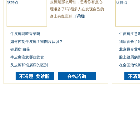
皮廯是那么可怕，患者你有点心
理准备了吗?很多人在发现自己的
身上有红斑的...
[详细]
牛皮癣能吃香菜吗
牛皮癣注意
如何控制牛皮癣？癣图片认识？
我后背长了
银屑病 白薇
北京最专业
牛皮癣注意哪些饮食
脸上银屑病
头皮屑和银屑病的区别
在全国治银