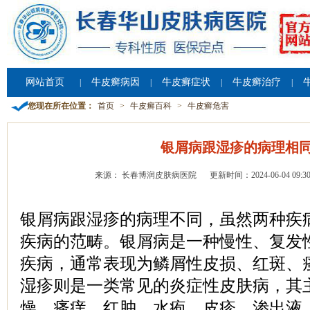
网站首页
牛皮癣病因
牛皮癣症状
牛皮癣治疗
|
|
|
|
您现在所在位置：
首页
>
牛皮癣百科
>
牛皮癣危害
银屑病跟湿疹的病理相
来源： 长春博润皮肤病医院
更新时间：2024-06-04 09:30
银屑病跟湿疹的病理不同，虽然两种疾
疾病的范畴。银屑病是一种慢性、复发
疾病，通常表现为鳞屑性皮损、红斑、
湿疹则是一类常见的炎症性皮肤病，其
燥、瘙痒、红肿、水疱、皮疹、渗出液