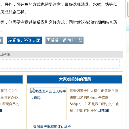
性。另外，烹饪鱼的方式也需要注意，最好选择清蒸、水煮、烤等低
发病或加剧症状。
鱼类，但需要注意过敏反应和烹饪方式，同时建议在治疗期间结合药
康。
回列表
大家都关注的话题
症状特点？牛
哪些因素会让人得牛皮癣呢？街
患者你有点心
边贴出来的&ldquo;牛皮癣
在发现自己的
&rdquo;，并不是我们所说的牛皮
]
癣，但却有同样的...
[详细]
银屑病严重程度评估标准