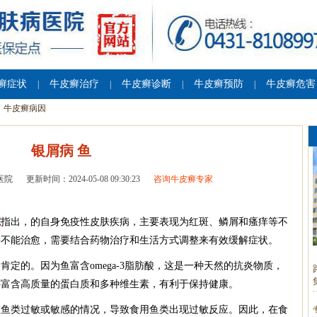
癣症状
牛皮癣治疗
牛皮癣诊断
牛皮癣预防
牛皮癣危害
|
|
|
|
牛皮癣病因
银屑病 鱼
医院
更新时间：2024-05-08 09:30:23
咨询牛皮癣专家
院
指出，的自身免疫性皮肤疾病，主要表现为红斑、鳞屑和瘙痒等不
并不能治愈，需要结合药物治疗和生活方式调整来有效缓解症状。
定的。因为鱼富含omega-3脂肪酸，这是一种天然的抗炎物质，
还富含高质量的蛋白质和多种维生素，有利于保持健康。
在鱼类过敏或敏感的情况，导致食用鱼类出现过敏反应。因此，在食