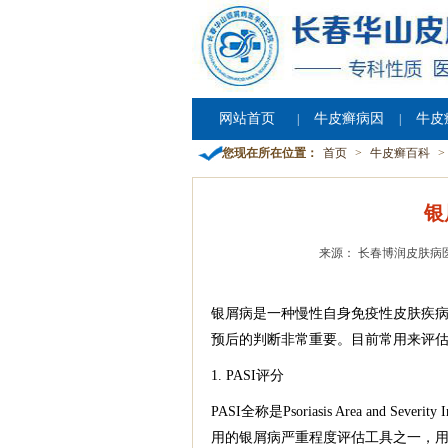
网站首页
牛皮癣病因
牛皮
|
|
您现在所在位置：
首页
>
牛皮癣百科
>
银
来源： 长春博润皮肤病
银屑病是一种慢性自身免疫性皮肤疾
预后的判断非常重要。目前常用来评估银
1. PASI评分
PASI全称是Psoriasis Area and
用的银屑病严重程度评估工具之一，