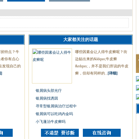
大家都关注的话题
症状特点？牛
哪些因素会让人得牛皮癣呢？街
患者你有点心
边贴出来的&ldquo;牛皮癣
在发现自己的
&rdquo;，并不是我们所说的牛皮
]
癣，但却有同样的...
[详细]
银屑病头部光疗
银屑病找诱因
寻常型银屑病治疗过程中
银屑病可以吃鸡内金吗
小飞蓬治牛皮癣吗