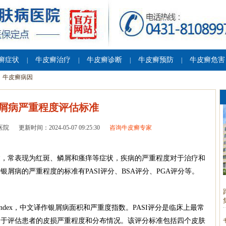
癣症状
牛皮癣治疗
牛皮癣诊断
牛皮癣预防
牛皮癣危害
|
|
|
|
牛皮癣病因
屑病严重程度评估标准
医院
更新时间：2024-05-07 09:25:30
咨询牛皮癣专家
病，常表现为红斑、鳞屑和瘙痒等症状，疾病的严重程度对于治疗和
屑病的严重程度的标准有PASI评分、BSA评分、PGA评分等。
 Severity Index，中文译作银屑病面积和严重度指数。PASI评分是临床上最常
用于评估患者的皮损严重程度和分布情况。该评分标准包括四个皮肤