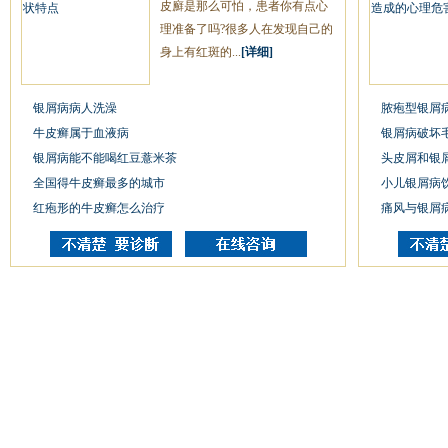
皮廯是那么可怕，患者你有点心
理准备了吗?很多人在发现自己的
身上有红斑的...
[详细]
银屑病病人洗澡
脓疱型银屑
牛皮癣属于血液病
银屑病破坏
银屑病能不能喝红豆薏米茶
头皮屑和银
全国得牛皮癣最多的城市
小儿银屑病
红疱形的牛皮癣怎么治疗
痛风与银屑