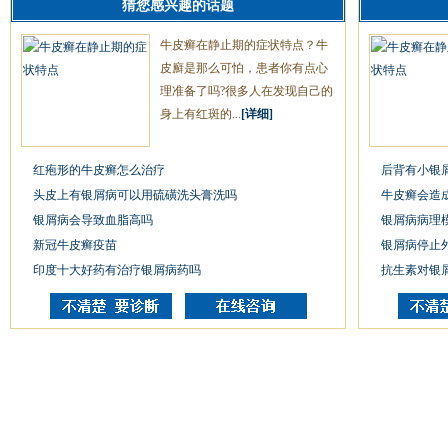
猜您感兴趣的话题
牛皮癣在静止期的症状特点？牛
皮廯是那么可怕，患者你有点心
理准备了吗?很多人在发现自己的
身上有红斑的...
[详细]
红疱形的牛皮癣怎么治疗
后背有小银
头皮上有银屑病可以用硫磺洗头膏洗吗
牛皮癣会造
银屑病会导致血脂高吗
银屑病病理
新冠牛皮癣疫苗
银屑病停止
印度十大好药有治疗银屑病药吗
抗生素对银