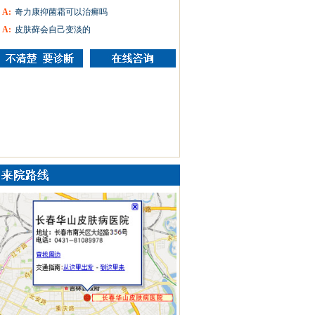
A:
奇力康抑菌霜可以治癣吗
A:
皮肤藓会自己变淡的