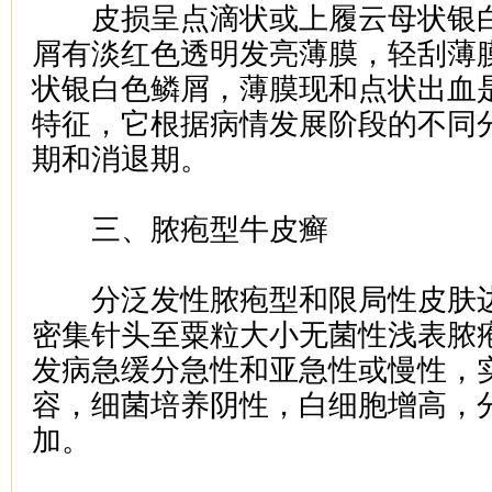
皮损呈点滴状或上履云母状银白
屑有淡红色透明发亮薄膜，轻刮薄
状银白色鳞屑，薄膜现和点状出血
特征，它根据病情发展阶段的不同
期和消退期。
三、脓疱型牛皮癣
分泛发性脓疱型和限局性皮肤边
密集针头至粟粒大小无菌性浅表脓
发病急缓分急性和亚急性或慢性，
容，细菌培养阴性，白细胞增高，
加。