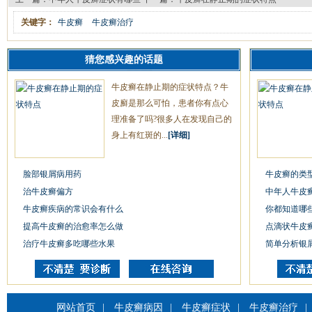
关键字：
牛皮癣
牛皮癣治疗
猜您感兴趣的话题
牛皮癣在静止期的症状特点？牛
皮廯是那么可怕，患者你有点心
理准备了吗?很多人在发现自己的
身上有红斑的...
[详细]
脸部银屑病用药
牛皮癣的类
治牛皮癣偏方
中年人牛皮
牛皮癣疾病的常识会有什么
你都知道哪
提高牛皮癣的治愈率怎么做
点滴状牛皮
治疗牛皮癣多吃哪些水果
简单分析银
网站首页
|
牛皮癣病因
|
牛皮癣症状
|
牛皮癣治疗
|