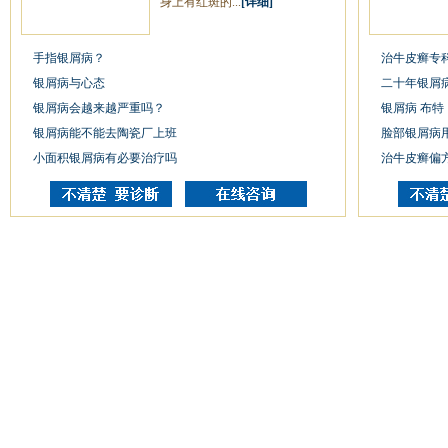
身上有红斑的...
[详细]
手指银屑病？
治牛皮癣专
银屑病与心态
二十年银屑
银屑病会越来越严重吗？
银屑病 布特
银屑病能不能去陶瓷厂上班
脸部银屑病
小面积银屑病有必要治疗吗
治牛皮癣偏