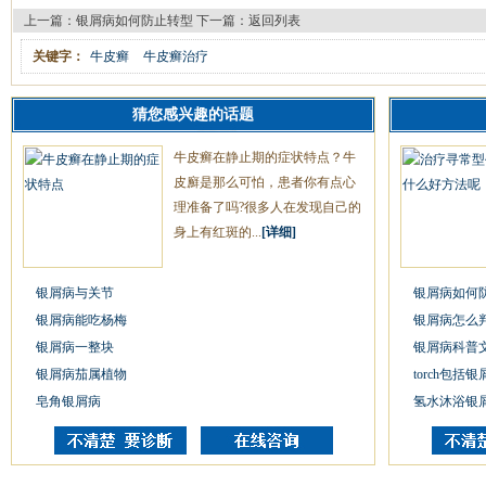
上一篇：
银屑病如何防止转型
下一篇：
返回列表
关键字：
牛皮癣
牛皮癣治疗
猜您感兴趣的话题
牛皮癣在静止期的症状特点？牛
皮廯是那么可怕，患者你有点心
理准备了吗?很多人在发现自己的
身上有红斑的...
[详细]
银屑病与关节
银屑病如何
银屑病能吃杨梅
银屑病怎么
银屑病一整块
银屑病科普
银屑病茄属植物
torch包括
皂角银屑病
氢水沐浴银