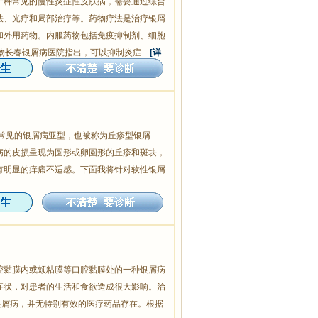
一种常见的慢性炎症性皮肤病，需要通过综合
法、光疗和局部治疗等。药物疗法是治疗银屑
和外用药物。内服药物包括免疫抑制剂、细胞
药物长春银屑病医院指出，可以抑制炎症…
[详
一种比较常见的银屑病亚型，也被称为丘疹型银屑
病的皮损呈现为圆形或卵圆形的丘疹和斑块，
有明显的痒痛不适感。下面我将针对软性银屑
腔黏膜内或颊粘膜等口腔黏膜处的一种银屑病
症状，对患者的生活和食欲造成很大影响。治
银屑病，并无特别有效的医疗药品存在。根据