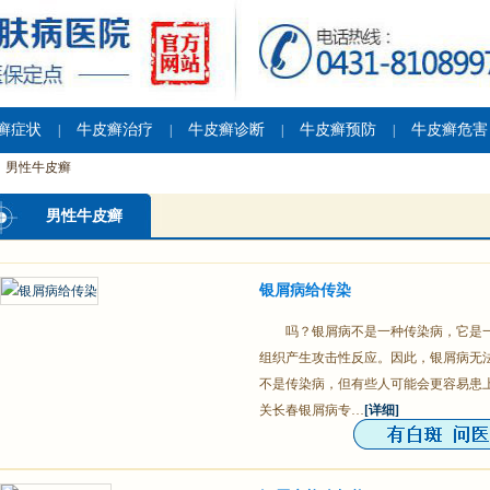
癣症状
牛皮癣治疗
牛皮癣诊断
牛皮癣预防
牛皮癣危害
|
|
|
|
男性牛皮癣
男性牛皮癣
银屑病给传染
吗？银屑病不是一种传染病，它是
组织产生攻击性反应。因此，银屑病无
不是传染病，但有些人可能会更容易患
关长春银屑病专…
[详细]