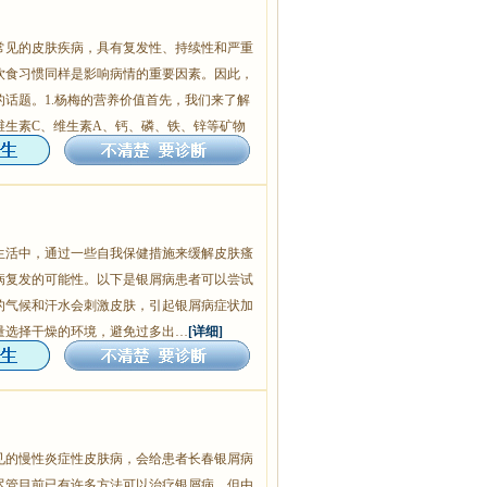
常见的皮肤疾病，具有复发性、持续性和严重
饮食习惯同样是影响病情的重要因素。因此，
话题。1.杨梅的营养价值首先，我们来了解
维生素C、维生素A、钙、磷、铁、锌等矿物
生活中，通过一些自我保健措施来缓解皮肤瘙
病复发的可能性。以下是银屑病患者可以尝试
润的气候和汗水会刺激皮肤，引起银屑病症状加
量选择干燥的环境，避免过多出…
[详细]
见的慢性炎症性皮肤病，会给患者长春银屑病
尽管目前已有许多方法可以治疗银屑病，但由