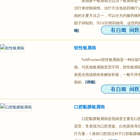
新婚妻子银屑病怎么治？银屑病是
治疗来控制病情。治疗方法包括药物疗
病的主要方法之一，可以分为内服药物
因子抑制剂、NSAID类药物等。这些
细]
软性银屑病
SoftPsoriasis软性银屑病是
病。与其他银屑病亚型不同，软性银屑
表面光滑或稍有鱼鳞状剥落，一般不伴
病的…
[详细]
口腔黏膜银屑病
口腔黏膜银屑病是指病变主要在口
亚型，常表现为口腔溃疡、白色斑块等
疗方案：1.保持口腔清洁对于口腔黏膜