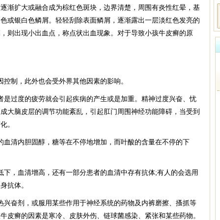
后逐渐扩大或融合成为棕红色斑块，边界清楚，周围有炎性红晕，基
白色或银白色鳞屑。轻轻刮除表面鳞屑，逐渐露出一层淡红色发亮的
膜，则出现小出血点，称点状出血现象。对于导致小孩牛皮癣的原
因控制，此外也会受外界其他因素的影响。
者是过度的疲劳就会引起疾病的产生或是加重。精神过度兴奋、忧
造成大脑皮层的调节功能紊乱，引起肛门周围神经功能障碍，当受到
变化。
的血清内胆固醇，糖等在不停地增加，而叶酸的含量在不停的下
低下，血清增高，还有一部分患者的血清中存有抗体;有人的会选用
自身抗体。
热兴奋剂，或服用某些作用于神经系统的药物及内裤磨擦、搔抓等
重牛皮癣的因素是寒冷、皮肤外伤、链球菌感染、紧张和某些药物。