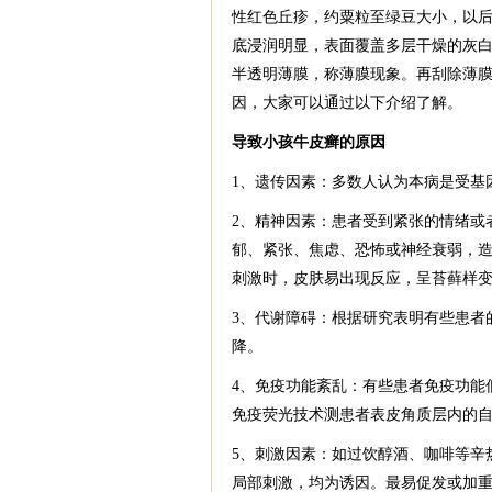
性红色丘疹，约粟粒至绿豆大小，以
底浸润明显，表面覆盖多层干燥的灰
半透明薄膜，称薄膜现象。再刮除薄
因，大家可以通过以下介绍了解。
导致小孩牛皮癣的原因
1、遗传因素：多数人认为本病是受基
2、精神因素：患者受到紧张的情绪或
郁、紧张、焦虑、恐怖或神经衰弱，
刺激时，皮肤易出现反应，呈苔藓样
3、代谢障碍：根据研究表明有些患者
降。
4、免疫功能紊乱：有些患者免疫功能
免疫荧光技术测患者表皮角质层内的
5、刺激因素：如过饮醇酒、咖啡等辛
局部刺激，均为诱因。最易促发或加