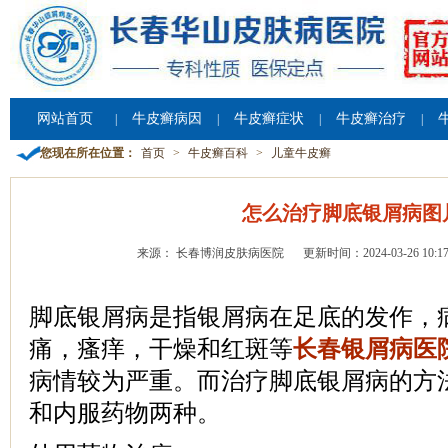
网站首页
牛皮癣病因
牛皮癣症状
牛皮癣治疗
|
|
|
|
您现在所在位置：
首页
>
牛皮癣百科
>
儿童牛皮癣
怎么治疗脚底银屑病图
来源： 长春博润皮肤病医院
更新时间：2024-03-26 10:17
脚底银屑病是指银屑病在足底的发作，
痛，瘙痒，干燥和红斑等
长春银屑病医
病情较为严重。而治疗脚底银屑病的方
和内服药物两种。