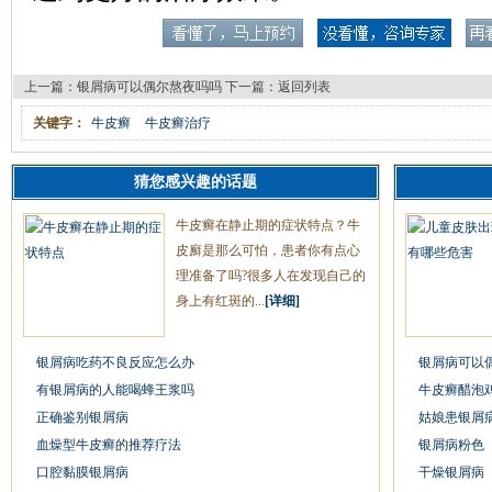
上一篇：
银屑病可以偶尔熬夜吗吗
下一篇：
返回列表
关键字：
牛皮癣
牛皮癣治疗
猜您感兴趣的话题
牛皮癣在静止期的症状特点？牛
皮廯是那么可怕，患者你有点心
理准备了吗?很多人在发现自己的
身上有红斑的...
[详细]
银屑病吃药不良反应怎么办
银屑病可以
有银屑病的人能喝蜂王浆吗
牛皮癣醋泡
正确鉴别银屑病
姑娘患银屑
血燥型牛皮癣的推荐疗法
银屑病粉色
口腔黏膜银屑病
干燥银屑病