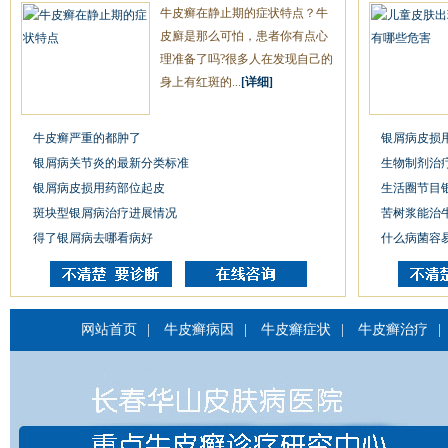
牛皮癣在静止期的症状特点？牛
皮廯是那么可怕，患者你有点心
理准备了吗?很多人在发现自己的
身上有红斑的...
[详细]
牛皮癣严重的都肿了
银屑病皮损
银屑病关节炎的最新分类标准
生物制剂治
银屑病皮损用药部位起皮
生活圈节目
斑块型银屑病治疗进展情况
苦树浆能治
得了银屑病去哪看病好
什么病菌容
网站首页
|
牛皮癣病因
|
牛皮癣症状
|
牛皮癣治疗
|