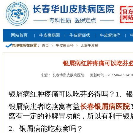
网站首页
牛皮癣病因
牛皮癣症状
牛皮癣治疗
|
|
|
|
您现在所在位置：
首页
>
牛皮癣百科
>
儿童牛皮癣
银屑病红肿疼痛可以吃芬
来源： 长春博润皮肤病医院
更新时间：2022-04-15 14:01
银屑病红肿疼痛可以吃芬必得吗？1、
银屑病患者吃燕窝有益
长春银屑病医院
窝有一定的补脾胃功能，所以有利于银
2、银屑病能吃燕窝吗？