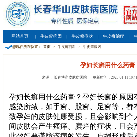
网站首页
牛皮癣病因
牛皮癣症状
牛皮癣治疗
|
|
|
|
您现在所在位置：
首页
>
牛皮癣百科
>
牛皮癣病因
孕妇长癣用什么药膏
来源： 长春博润皮肤病医院
更新时间：2023-01-11 10:41
孕妇长癣用什么药膏？孕妇长癣的原因
感染所致，如手癣、股癣、足癣等，都
致孕妇的皮肤健康受损，且会影响到个
间皮肤会产生瘙痒、糜烂的症状，且会
此孕妇要谨防该病的发生，皮损形成后