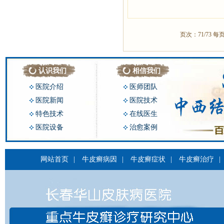
页次：71/73 每
认识我们
相信我们
医院介绍
医师团队
医院新闻
医院技术
特色技术
在线医生
医院设备
治愈案例
网站首页
|
牛皮癣病因
|
牛皮癣症状
|
牛皮癣治疗
|