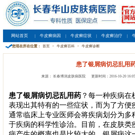
网站首页
牛皮癣病因
牛皮癣症状
牛皮癣治疗
|
|
|
|
您现在所在位置：
首页
>
牛皮癣百科
>
牛皮癣诊断
患了银屑病切忌乱用
来源： 长春博润皮肤病医院
更新时间：2016-10-20 16:05
患了银屑病切忌乱用药
？每一种疾病在
表现出其特有的一些症状，而为了方便
通常临床上专业医师会将疾病划分为多
于疾病的科学性诊治。目前，在皮肤类
病产生的概率也是比较大的，银屑病这