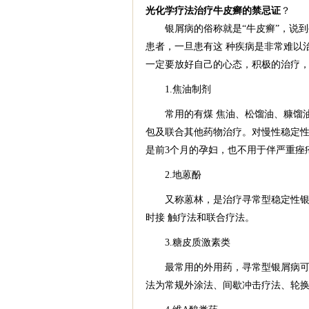
光化学疗法治疗牛皮癣的禁忌证
？
银屑病的俗称就是“牛皮癣”，说到
患者，一旦患有这 种疾病是非常难以
一定要放好自己的心态，积极的治疗，
1.焦油制剂
常用的有煤 焦油、松馏油、糠馏油、黑
包及联合其他药物治疗。对慢性稳定性
是前3个月的孕妇，也不用于伴严重痤
2.地蒽酚
又称蒽林，是治疗寻常型稳定性银屑
时接 触疗法和联合疗法。
3.糖皮质激素类
最常用的外用药，寻常型银屑病可选
法为常规外涂法、间歇冲击疗法、轮