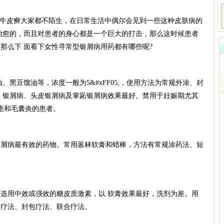
牛皮癣大家都不陌生，在日常生活中偶尔会见到一些这种皮肤病的
治愈的，而且对患者的身心都是一个巨大的打击，那么这时候患者
那么下 面看下女性寻常型银屑病用药都有哪些呢?
豆馏油等，浓度一般为5&#xFF05;，使用方法为常规外涂、封
 银屑病、头皮银屑病及掌跖银屑病效果最好。禁用于妊娠期尤其
疮和毛囊炎的患者。
病最有效的药物。常用蒽林软膏和蜡棒，方法有常规涂药法、短
用中效或强效的糖皮质激素，以 软膏效果最好，洗剂为差。用
换疗法、封包疗法、联合疗法。