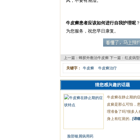
风，不要有潮湿。
牛皮癣患者应该如何进行自我护理呢
为您服务，祝您早日康复。
上一篇：
蜂胶外敷治牛皮癣
下一篇：
红皮病型
关键字：
牛皮癣
牛皮癣治疗
猜您感兴趣的话题
牛皮癣在静止期的
皮廯是那么可怕，
理准备了吗?很多人
身上有红斑的...
[详细
脸部银屑病用药