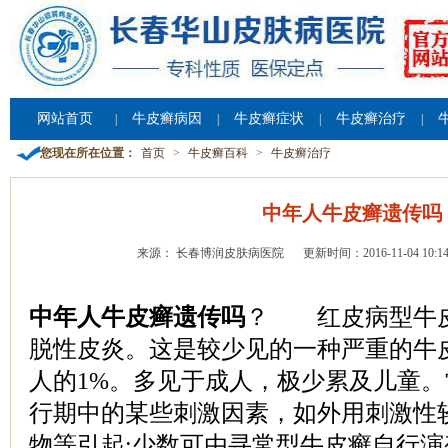
网站首页
牛皮癣病因
牛皮癣症状
牛皮癣治疗
|
|
|
|
您现在所在位置：
首页
>
牛皮癣百科
>
牛皮癣治疗
中年人牛皮癣遗传吗
来源： 长春博润皮肤病医院
更新时间：2016-11-04 10:14
中年人牛皮癣遗传吗
？ 红皮病型牛
脱性皮炎。这是较少见的一种严重的牛
人的1%。多见于成人，极少累及儿童
行期中的某些刺激因素，如外用刺激性
物等引起;少数可由寻常型牛皮癣自行演