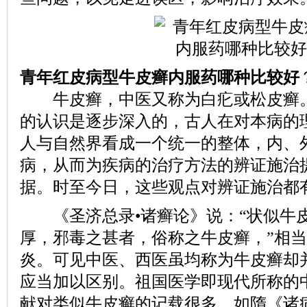
青年红皮病型牛皮癣内服药哪种比较好
牛皮癣，中医又称为白疕或松皮癣。
的认识是逐步深入的，古人在对本病的
人与自然界看成一个统一的整体，内、
病，从而为疾病的治疗方法的辨证施治
据。时至今日，这些观点对辨证施治都
《圣济总录•诸癣论》说：“状似牛
厚，邪毒之甚者，俗称之牛皮癣，”相
炎。可见中医、西医虽均称为牛皮癣却
应当加以区别。祖国医学即现代所称的
献对类似牛皮癣的记载很多，如隋《诸