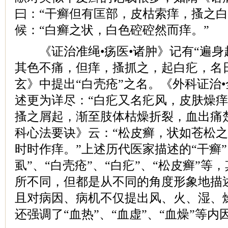
曰：“干癣但有匡部，皮枯索痒，搔之白
候：“白癣之状，白色硿硿然而痒。”
《证治准绳•疡医•诸肿》记有“遍身起
其色不痛，但痒，搔抓之，起白疕，名
玄》中提出“白壳疮”之名。《外科证治
述更为详尽：“白疕又名疕风，皮肤燥
搔之屑起，渐至肢体枯燥折裂，血出痛楚
科心法要诀》云：“松皮癣，状如苍松
时时作痒。”上述历代医家描述的“干癣”
虱”、“白壳疮”、“白疕”、“松皮癣”
所不同，但都是从不同的角度形象地描
且对病因、病机不仅提出风、火、湿、
还强调了“血热”、“血虚”、“血燥”等