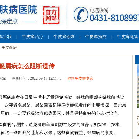
癣症状
牛皮癣治疗
牛皮癣诊断
牛皮癣预防
牛皮癣危害
|
|
|
|
牛皮癣治疗
银屑病怎么阻断遗传
医院
更新时间：2022-09-17 12:11:43
咨询牛皮癣专家
银屑病患者在日常生活中尽量避免感染，链球菌咽颊炎链球菌感染
者一定要避免感染。感染因素是银屑病症状发作的主要根源，因此患
银屑病，一定要积极治疗感染因素，并且保持良好的心态对治疗。
饮食的合理性，避免食用辛辣刺激性较大的食品，如烟酒、辣椒、
应多吃一些新鲜的蔬菜和水果，这些食物有益于银屑病的康复。