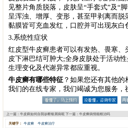
见整片角质脱落，皮肤呈“手套式”及“脚套
呈浑浊、增厚、变形，甚至甲剥离而脱
黏膜皆可充血发红，口腔并可出现灰白
3.系统性症状
红皮型牛皮癣患者可以有发热、畏寒、
皮下淋巴结可肿大;全身皮肤处于活动
生理变化及代谢异常都应重视。
牛皮癣有哪些特征
？如果您还有其他的
我们的在线专家，我们竭诚为您服务，
上一篇：
牛皮藓如何自我诊断银屑病呢
下一篇：
牛皮癣病情能根治吗
关键字：
牛皮癣
牛皮癣治疗