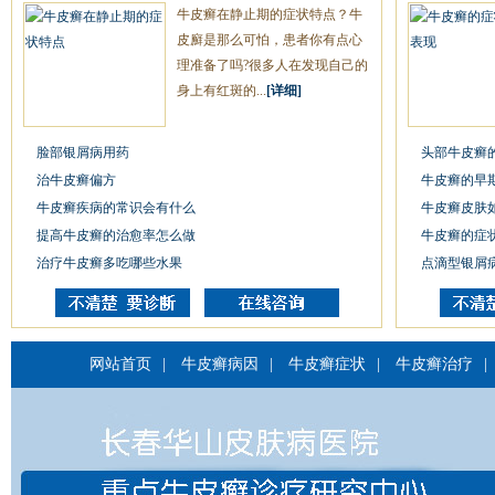
牛皮癣在静止期的症状特点？牛
皮廯是那么可怕，患者你有点心
理准备了吗?很多人在发现自己的
身上有红斑的...
[详细]
脸部银屑病用药
头部牛皮癣
治牛皮癣偏方
牛皮癣的早
牛皮癣疾病的常识会有什么
牛皮癣皮肤
提高牛皮癣的治愈率怎么做
牛皮癣的症
治疗牛皮癣多吃哪些水果
点滴型银屑
网站首页
|
牛皮癣病因
|
牛皮癣症状
|
牛皮癣治疗
|