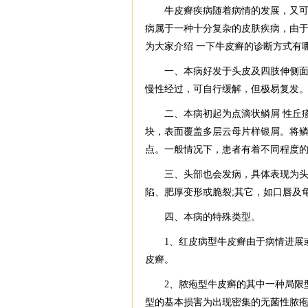
牛皮癣疾病随着病情的发展，又可以
病属于一种十分复杂的皮肤疾病，由
为大家介绍 一下牛皮癣的诊断方式有
一、本病好发于头皮及四肢伸侧面。
慢性经过，可自行缓解，但极易复发
二、本病初起为点滴状鳞屑 性丘疹
块，表面覆盖多层云母片样银屑。将鳞
点。一般情况下，患者有着不同程度
三、头部也会发病，具体表现为头 
陷、肥厚变形或脆裂;其它，如口唇及
四、本病的特殊类型。
1、红皮病型牛皮癣由于病情进展或
皮癣。
2、脓疱型牛皮癣的其中一种局限型
型的基本损害为出现密集的无菌性脓