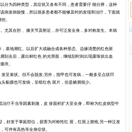
分为四种类型，其症状又各有不同，患者需要仔 细分辨，这种
于该病发病较慢，所以很多患者都不能够及时的发现和治疗，下面就
哪些。
尤其在肘 、膝关节及附近，亦可泛发全身，多对称发生。本病
。
，基地潮红。以后扩大或融合成各种形态、边缘清楚的红色斑
屑刮去后，露出鲜红色 的光滑面，继续刮时则出现露珠状出血
的瘙痒。
发呈束状。但不会脱发;另外，指甲也可发病，一般多呈点状凹
龟头黏膜也可发病，呈暗红色 斑片，但是鳞屑很少。
治疗不当等因素刺激，皮 疹面积扩大至全身，即称为红皮病型牛
，好发于掌跖部位，损害为对称性红 斑，红斑上脓疱;另一种泛发
疱，可伴有高热等全身症状。