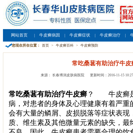
网站首页
牛皮癣病因
牛皮癣症状
牛皮癣治疗
|
|
|
|
您现在所在位置：
首页
>
牛皮癣百科
>
牛皮癣预防
常吃桑葚有助治疗牛皮
来源： 长春博润皮肤病医院
更新时间：2016-11-15 10:27
常吃桑葚有助治疗牛皮癣
？ 牛皮癣
病，对患者的身体及心理健康有着严重
会有大量的鳞屑、皮损脱落等症状表现
质、维生素及其他微量元素的缺失，最
不良。因此，牛皮癣患者需要合理的饮