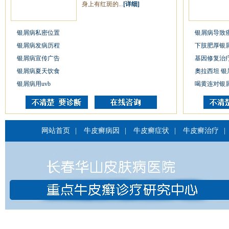
身上有红斑的...
[详细]
银屑病私密位置
银屑病导致
银屑病发病历程
下肢肥厚银
银屑病宣传广告
基因修复治
银屑病夏天饮食
奧拉西坦 银
银屑病用uvb
喝黄连对银
网站首页
|
牛皮癣病因
|
牛皮癣症状
|
牛皮癣治疗
|