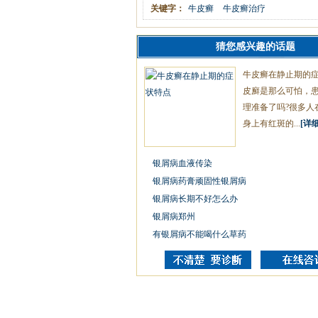
关键字：
牛皮癣
牛皮癣治疗
猜您感兴趣的话题
牛皮癣在静止期的
皮廯是那么可怕，
理准备了吗?很多人
身上有红斑的...
[详细
银屑病血液传染
银屑病药膏顽固性银屑病
银屑病长期不好怎么办
银屑病郑州
有银屑病不能喝什么草药