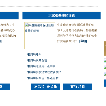
大家都关注的话题
症状特点？牛
牛皮癣患者保证睡眠质量的细
患者你有点心
节？无论是什么疾病，都需要采
在发现自己的
用科学的治疗方法和合理的饮食
]
疗法结合来治疗...
[详细]
银屑病郑州
银屑病秋冬食谱
银屑病泡澡用什么中药
银屑病皮损消退过程会变痒
银屑病长红色丘疹还有脓