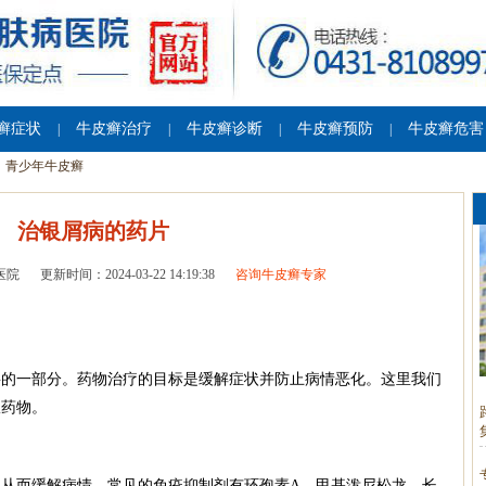
癣症状
牛皮癣治疗
牛皮癣诊断
牛皮癣预防
牛皮癣危害
|
|
|
|
青少年牛皮癣
治银屑病的药片
医院
更新时间：2024-03-22 14:19:38
咨询牛皮癣专家
要的一部分。药物治疗的目标是缓解症状并防止病情恶化。这里我们
服药物。
从而缓解病情。常见的免疫抑制剂有环孢素A、甲基泼尼松龙、长