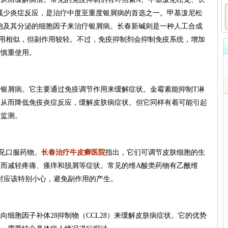
减少炎症反应，是治疗中度至重度银屑病的首选之一。甲基泼尼松
胞及其分泌的细胞因子来治疗银屑病。长春新碱则是一种人工合成
用相似，但副作用较轻。不过，免疫抑制剂会抑制免疫系统，增加
应慎重使用。
银屑病。它主要通过免疫调节作用来缓解症状。金霉素能抑制T淋
，从而降低免疫炎症反应，缓解皮肤病症状。但它同样有着可能引起
意监测。
见口服药物。
长春治疗牛皮癣医院
指出，它们可调节皮肤细胞的生
而减轻疼痛、瘙痒和脱屑等症状。常见的维A酸类药物有乙酰维
时应该特别小心，避免副作用的产生。
细胞因子补体28抑制物（CCL28）来缓解皮肤病症状。它的优势