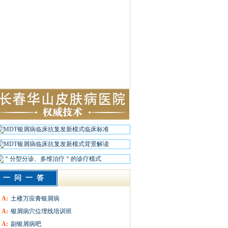
一问一答
A:
土楼万应膏银屑病
A:
银屑病穴位埋线培训班
A:
副银屑病吧