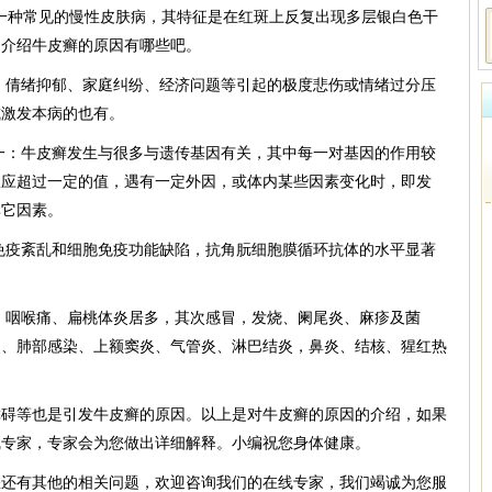
种常见的慢性皮肤病，其特征是在红斑上反复出现多层银白色干
们介绍牛皮癣的原因有哪些吧。
倩绪抑郁、家庭纠纷、经济问题等引起的极度悲伤或情绪过分压
或激发本病的也有。
：牛皮癣发生与很多与遗传基因有关，其中每一对基因的作用较
效应超过一定的值，遇有一定外因，或体内某些因素变化时，即发
其它因素。
疫紊乱和细胞免疫功能缺陷，抗角朊细胞膜循环抗体的水平显著
。
咽喉痛、扁桃体炎居多，其次感冒，发烧、阑尾炎、麻疹及菌
炎、肺部感染、上额窦炎、气管炎、淋巴结炎，鼻炎、结核、猩红热
等也是引发牛皮癣的原因。以上是对牛皮癣的原因的介绍，如果
线专家，专家会为您做出详细解释。小编祝您身体健康。
您还有其他的相关问题，欢迎咨询我们的在线专家，我们竭诚为您服