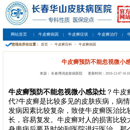
网站首页
牛皮癣病因
牛皮癣症状
牛皮癣治疗
|
|
|
|
您现在所在位置：
首页
>
牛皮癣百科
>
牛皮癣病因
牛皮癣预防不能忽视微小
来源： 长春博润皮肤病医院
更新时间：2016-12-07 16:16
牛皮癣预防不能忽视微小感染灶
？牛皮
代?牛皮癣是比较多见的皮肤疾病，病
发病因素比较复杂，致使牛皮癣医治比
长，容易复发。牛皮癣对人的损害比较
身患病后要及时的到医院进行医治。那